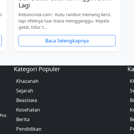
Lagi
p
Keboncinta.com-- Kutu rambut memang kecil,
tapi efeknya luar biasa mengganggu. Kepala
gatal, tidur t...
Baca Selengkapnya
Kategori Populer
Ka
Khazanah
K
Sejarah
S
Beasiswa
B
Kesehatan
K
 Pos
Berita
B
Pendidikan
P