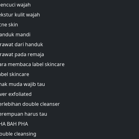
encuci wajah
ekstur kulit wajah
cne skin
anduk mandi
erawat dari handuk
erawat pada remaja
ara membaca label skincare
abel skincare
nak muda wajib tau
ver exfoliated
erlebihan double cleanser
erempuan harus tau
HA BAH PHA
ouble cleansing