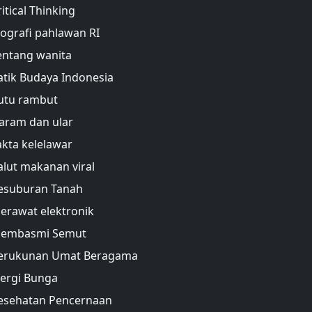
ritical Thinking
iografi pahlawan RI
entang wanita
atik Budaya Indonesia
utu rambut
aram dan ular
akta kelelawar
alut makanan viral
esuburan Tanah
erawat elektronik
embasmi Semut
erukunan Umat Beragama
lergi Bunga
esehatan Pencernaan