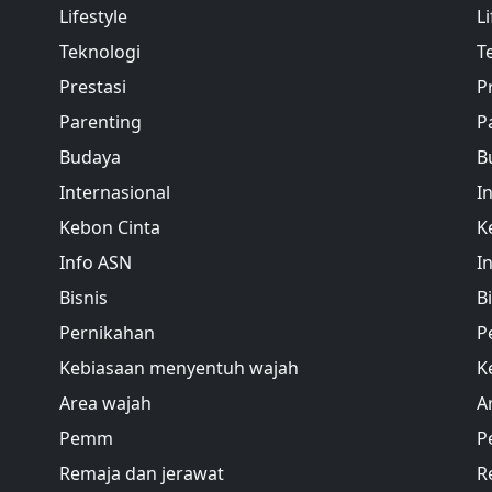
Lifestyle
Li
Teknologi
T
Prestasi
P
Parenting
P
Budaya
B
Internasional
I
Kebon Cinta
K
Info ASN
I
Bisnis
B
Pernikahan
P
Kebiasaan menyentuh wajah
K
Area wajah
A
Pemm
P
Remaja dan jerawat
R