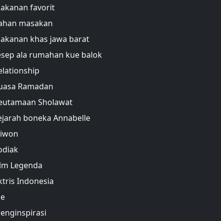
akanan favorit
ahan masakan
akanan khas jawa barat
esep ala rumahan kue balok
elationship
uasa Ramadan
eutamaan Sholawat
ejarah boneka Annabelle
liwon
odiak
ilm Legenda
ktris Indonesia
e
enginspirasi