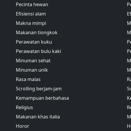
Pecinta hewan
P
Efisiensi alam
E
Makna mimpi
M
Makanan tiongkok
M
Perawatan kuku
P
Perawatan bulu kaki
P
Minuman sehat
M
Minuman unik
M
Rasa malas
R
Scrolling berjam-jam
S
Kemampuan berbahasa
K
Religius
R
Makanan khas italia
M
Horor
H