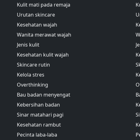
Kulit mati pada remaja
K
Urutan skincare
U
Kesehatan wajah
K
Wanita merawat wajah
W
Jenis kulit
Je
Kesehatan kulit wajah
K
Skincare rutin
S
Kelola stres
K
Overthinking
O
Bau badan menyengat
B
Kebersihan badan
K
Sinar matahari pagi
S
Kesehatan rambut
K
Pecinta laba-laba
P