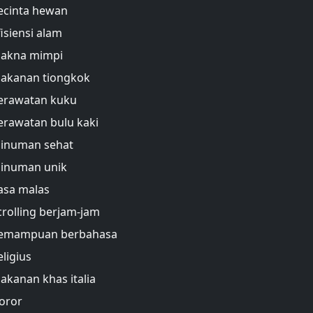
ecinta hewan
fisiensi alam
akna mimpi
akanan tiongkok
erawatan kuku
erawatan bulu kaki
inuman sehat
inuman unik
asa malas
crolling berjam-jam
emampuan berbahasa
eligius
akanan khas italia
oror