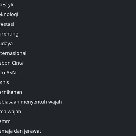
festyle
eknologi
restasi
arenting
udaya
nternasional
ebon Cinta
nfo ASN
isnis
ernikahan
ebiasaan menyentuh wajah
rea wajah
emm
emaja dan jerawat