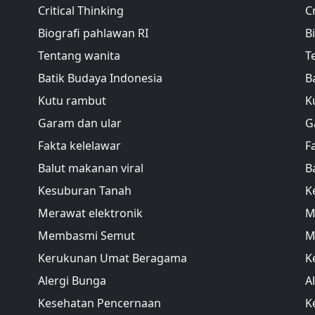
Critical Thinking
C
Biografi pahlawan RI
B
Tentang wanita
T
Batik Budaya Indonesia
B
Kutu rambut
K
Garam dan ular
G
Fakta kelelawar
F
Balut makanan viral
B
Kesuburan Tanah
K
Merawat elektronik
M
Membasmi Semut
M
Kerukunan Umat Beragama
K
Alergi Bunga
A
Kesehatan Pencernaan
K