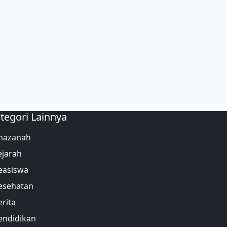
tegori Lainnya
hazanah
ejarah
easiswa
esehatan
erita
endidikan