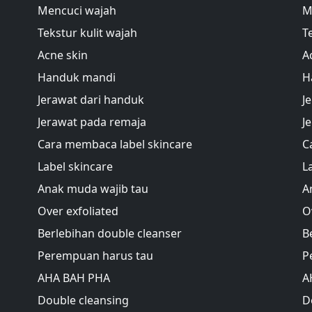
Mencuci wajah
M
Tekstur kulit wajah
T
Acne skin
A
Handuk mandi
H
Jerawat dari handuk
J
Jerawat pada remaja
J
Cara membaca label skincare
C
Label skincare
L
Anak muda wajib tau
A
Over exfoliated
O
Berlebihan double cleanser
B
Perempuan harus tau
P
AHA BAH PHA
A
Double cleansing
D