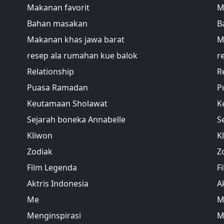
Makanan favorit
M
Bahan masakan
B
Makanan khas jawa barat
M
resep ala rumahan kue balok
r
Relationship
R
Puasa Ramadan
P
Keutamaan Sholawat
K
Sejarah boneka Annabelle
S
Kliwon
K
Zodiak
Z
Film Legenda
F
Aktris Indonesia
A
Me
M
Menginspirasi
M