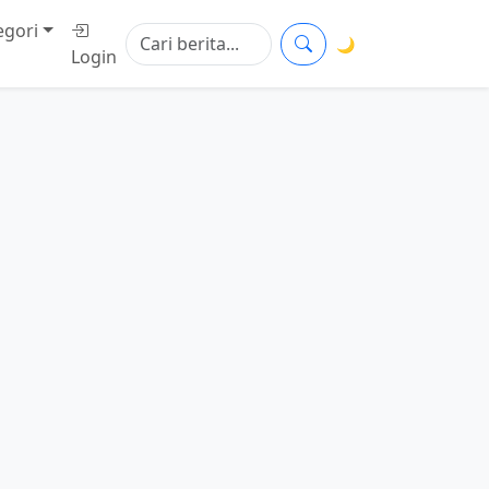
egori
🌙
Login