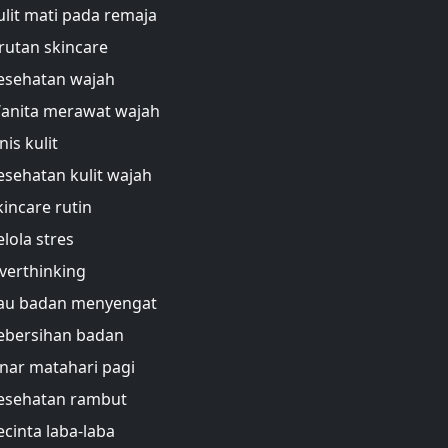
ulit mati pada remaja
rutan skincare
esehatan wajah
anita merawat wajah
nis kulit
esehatan kulit wajah
kincare rutin
elola stres
verthinking
au badan menyengat
ebersihan badan
inar matahari pagi
esehatan rambut
ecinta laba-laba