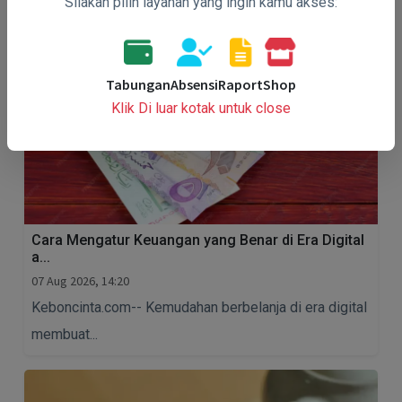
Silakan pilih layanan yang ingin kamu akses:
Tabungan
Absensi
Raport
Shop
Klik Di luar kotak untuk close
Cara Mengatur Keuangan yang Benar di Era Digital
a...
07 Aug 2026, 14:20
Keboncinta.com-- Kemudahan berbelanja di era digital
membuat...